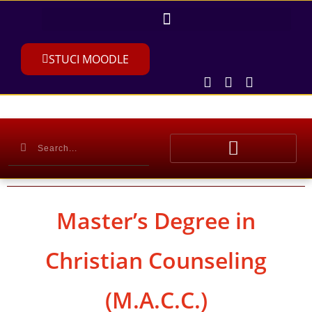
STUCI MOODLE
Master’s Degree in
Christian Counseling
(M.A.C.C.)